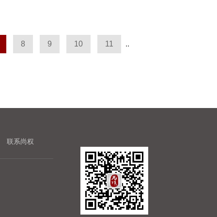
8
9
10
11
..
联系尚权