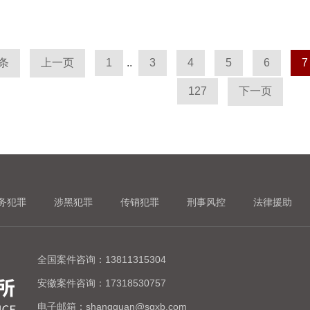
7条
上一页
1
..
3
4
5
6
7
127
下一页
务犯罪
涉黑犯罪
传销犯罪
刑事风控
法律援助
全国案件咨询：13811315304
安徽案件咨询：17318530757
电子邮箱：shangquan@sgxb.com